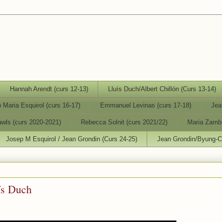
Hannah Arendt (curs 12-13)
Lluís Duch/Albert Chillón (Curs 13-14)
 Maria Esquirol (curs 16-17)
Emmanuel Levinas (curs 17-18)
Jea
wls (curs 2020-2021)
Rebecca Solnit (curs 2021/22)
Maria Zambr
Josep M Esquirol / Jean Grondin (Curs 24-25)
Jean Grondin/Byung-Ch
ís Duch