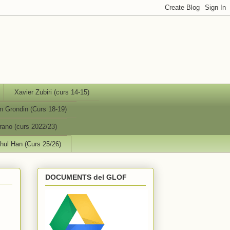
Xavier Zubiri (curs 14-15)
n Grondin (Curs 18-19)
ano (curs 2022/23)
ul Han (Curs 25/26)
DOCUMENTS del GLOF