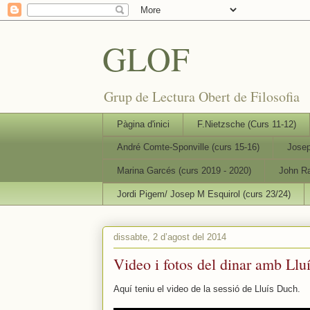
GLOF
Grup de Lectura Obert de Filosofia
Pàgina d'inici
F.Nietzsche (Curs 11-12)
André Comte-Sponville (curs 15-16)
Josep
Marina Garcés (curs 2019 - 2020)
John Ra
Jordi Pigem/ Josep M Esquirol (curs 23/24)
dissabte, 2 d’agost del 2014
Video i fotos del dinar amb Llu
Aquí teniu el video de la sessió de Lluís Duch.