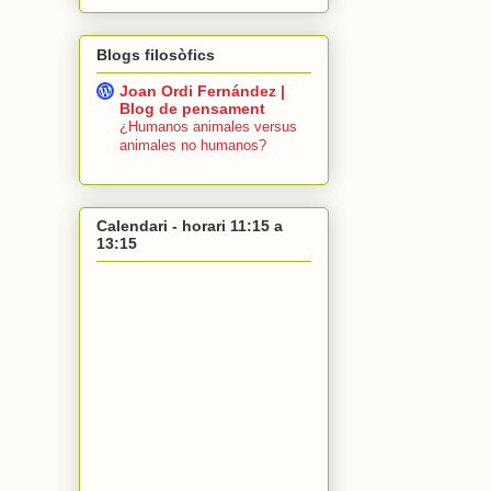
Blogs filosòfics
Joan Ordi Fernández |
Blog de pensament
¿Humanos animales versus
animales no humanos?
Calendari - horari 11:15 a
13:15