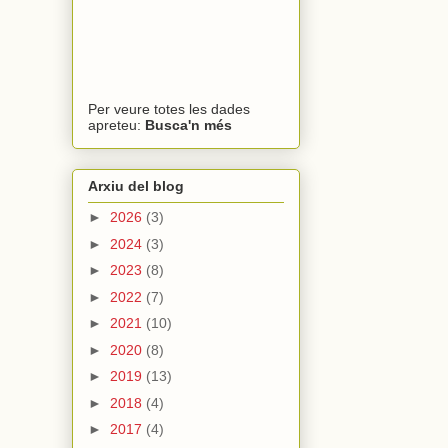
Per veure totes les dades
apreteu:
Busca'n més
Arxiu del blog
►
2026
(3)
►
2024
(3)
►
2023
(8)
►
2022
(7)
►
2021
(10)
►
2020
(8)
►
2019
(13)
►
2018
(4)
►
2017
(4)