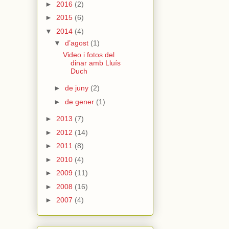
►
2016
(2)
►
2015
(6)
▼
2014
(4)
▼
d’agost
(1)
Video i fotos del
dinar amb Lluís
Duch
►
de juny
(2)
►
de gener
(1)
►
2013
(7)
►
2012
(14)
►
2011
(8)
►
2010
(4)
►
2009
(11)
►
2008
(16)
►
2007
(4)