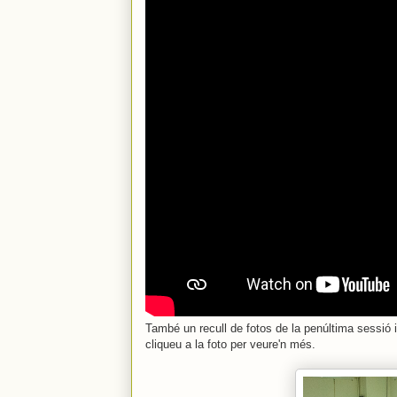
També un recull de fotos de la penúltima sessió 
cliqueu a la foto per veure'n més.